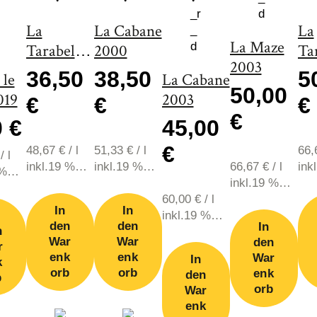
La
La Cabane
La
La Maze
Tarabelle
2000
Ta
2003
2000
20
36,50
38,50
5
 le
La Cabane
50,00
019
2003
€
€
€
€
0 €
45,00
€
48,67
€
/
l
51,33
€
/
l
66
/
l
inkl.19 %
inkl.19 %
66,67
€
/
l
ink
 %
MwSt., zzgl.
MwSt., zzgl.
inkl.19 %
MwS
zzgl.
Versand
Versand
60,00
€
/
l
MwSt., zzgl.
Ver
d
In
In
inkl.19 %
Versand
den
den
In
n
MwSt., zzgl.
War
War
den
r
Versand
enk
enk
War
In
k
orb
orb
enk
den
b
orb
War
enk