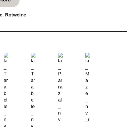
e
, 
Rotweine
La Maze