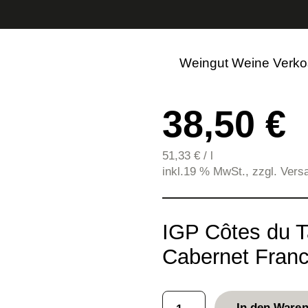
La Caban
Weingut
Weine
Verko
38,50 €
51,33
€
/
l
inkl.19 % MwSt., zzgl. Ver
IGP Côtes du T
Cabernet Fran
L
In den Ware