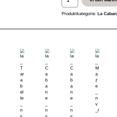
a
C
a
Produktkategorie:
La Caban
b
a
n
e
2
0
1
2
M
e
n
g
e