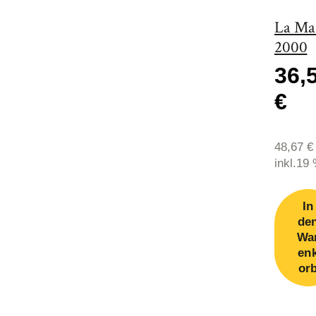
La Ma
2000
36,
€
48,67
€
inkl.19
MwSt., 
Versan
In
de
Wa
en
or