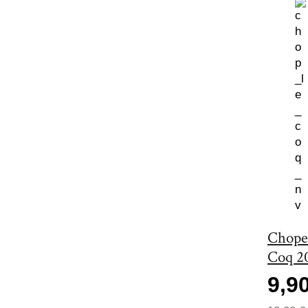
Chope
Coq 2
9,9