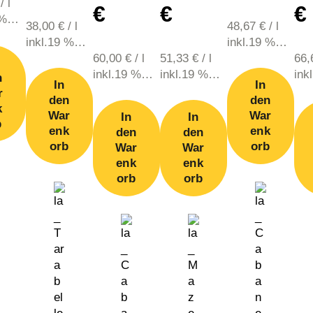
/
l
€
€
€
 %
38,00
€
/
l
48,67
€
/
l
zzgl.
inkl.19 %
inkl.19 %
d
MwSt., zzgl.
60,00
€
/
l
51,33
€
/
l
MwSt., zzgl.
66
Versand
inkl.19 %
inkl.19 %
Versand
ink
n
In
In
MwSt., zzgl.
MwSt., zzgl.
MwS
r
den
den
Versand
Versand
Ver
k
War
War
In
In
b
enk
enk
den
den
orb
orb
War
War
enk
enk
orb
orb