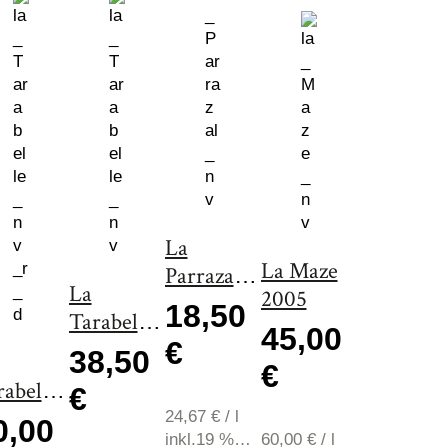
La Maze
2009
La
38,50
La Maze
Parrazal
La
2005
€
2010
18,50
Tarabelle
45,00
€
2011
38,50
€
51,33
€
/
l
rabelle
€
inkl.19 %
08
24,67
€
/
l
MwSt., zzgl
0,00
inkl.19 %
60,00
€
/
l
Versand