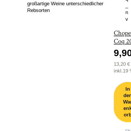
großartige Weine unterschiedlicher
Rebsorten
Chope
Coq 2
9,9
13,20
€
inkl.19
MwSt., 
Versan
In
de
Wa
en
or