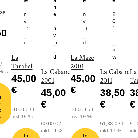
ze
50
La
La Maze
/
l
Tarabelle
2001
La Cabane
La Cabane
La
 %
2001
45,00
45,00
zzgl.
2001
2011
Ta
d
€
€
20
45,00
38,50
3
n
€
€
€
r
60,00
€
/
l
60,00
€
/
l
k
inkl.19 %
inkl.19 %
b
MwSt., zzgl.
60,00
€
/
l
MwSt., zzgl.
51,33
€
/
l
51
Versand
inkl.19 %
Versand
inkl.19 %
ink
In
In
MwSt., zzgl.
MwSt., zzgl.
MwS