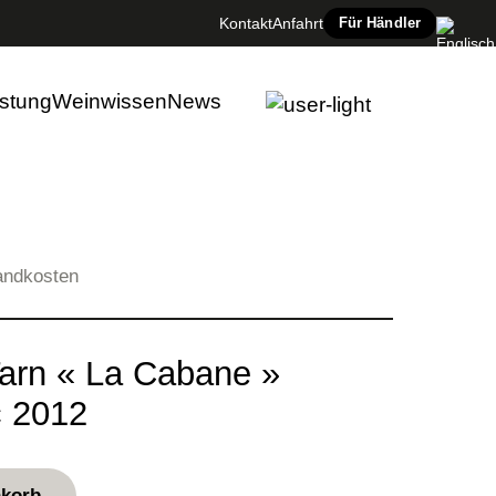
Kontakt
Anfahrt
Für Händler
e 2012
stung
Weinwissen
News
sandkosten
arn « La Cabane »
c 2012
nkorb