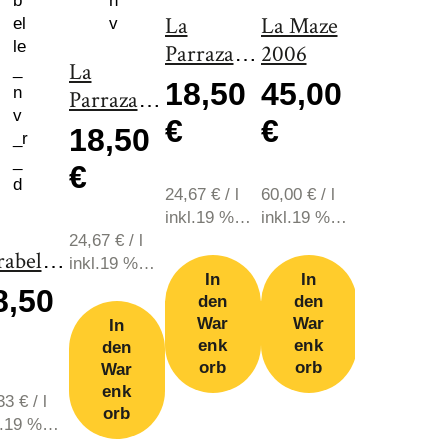
38,50
La
La Maze
Parrazal
2006
€
La
2011
18,50
45,00
Parrazal
€
€
2007
51,33
€
/
l
18,50
inkl.19 %
€
MwSt., zzgl
24,67
€
/
l
60,00
€
/
l
Versand
In
inkl.19 %
inkl.19 %
den
24,67
€
/
l
MwSt., zzgl.
MwSt., zzgl.
War
rabelle
inkl.19 %
Versand
Versand
enk
In
In
09
MwSt., zzgl.
8,50
orb
den
den
Versand
War
War
In
enk
enk
den
orb
orb
War
enk
,33
€
/
l
orb
l.19 %
t., zzgl.