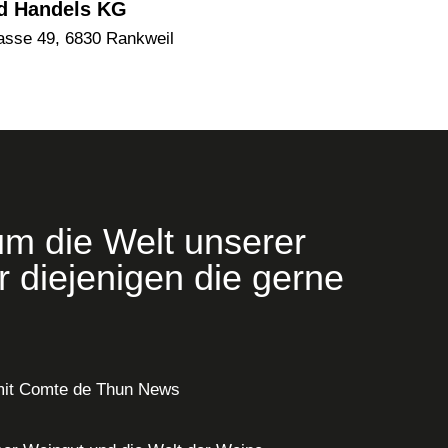
d Handels KG
asse 49, 6830 Rankweil
um die Welt unserer
 diejenigen die gerne
mit Comte de Thun News