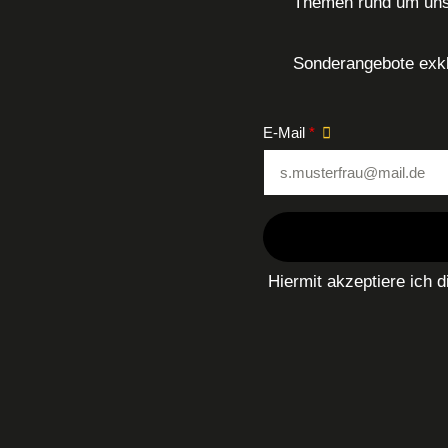
Themen rund um uns
Sonderangebote exkl
Formular überspringen
E-Mail
*
Hiermit akzeptiere ich 