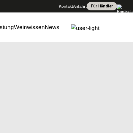
laschen!
Kontakt
Anfahrt
Für Händler
stung
Weinwissen
News