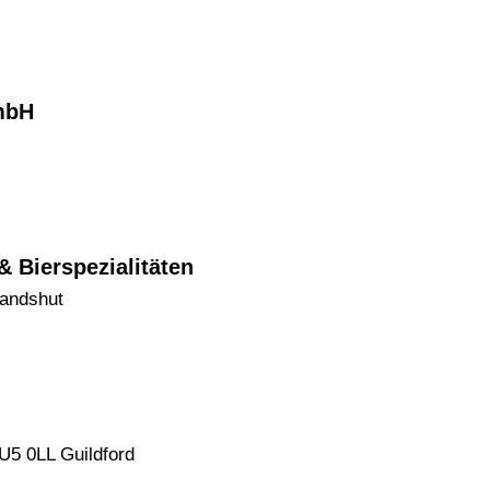
mbH
& Bierspezialitäten
Landshut
U5 0LL Guildford