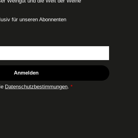
er Weingut und die Welt der Weine
usiv für unseren Abonnenten
Anmelden
die
Datenschutzbestimmungen
.
*