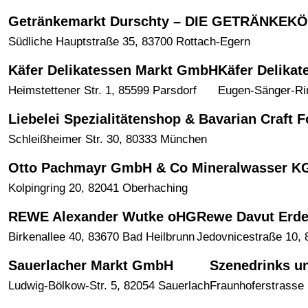
Getränkemarkt Durschty – DIE GETRÄNKEK
Südliche Hauptstraße 35, 83700 Rottach-Egern
Käfer Delikatessen Markt GmbH
Käfer Delika
Heimstettener Str. 1, 85599 Parsdorf
Eugen-Sänger-Rin
Liebelei Spezialitätenshop & Bavarian Craft 
Schleißheimer Str. 30, 80333 München
Otto Pachmayr GmbH & Co Mineralwasser K
Kolpingring 20, 82041 Oberhaching
REWE Alexander Wutke oHG
Rewe Davut Er
Birkenallee 40, 83670 Bad Heilbrunn
Jedovnicestraße 10,
Sauerlacher Markt GmbH
Szenedrinks u
Ludwig-Bölkow-Str. 5, 82054 Sauerlach
Fraunhoferstrasse