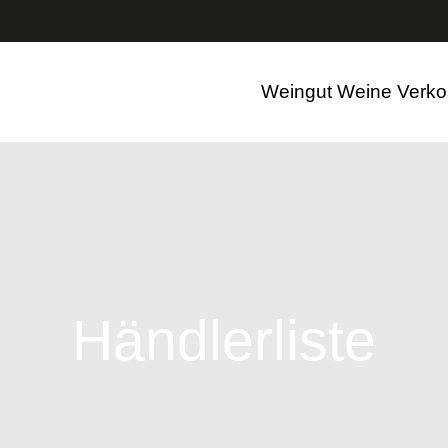
ßen, weniger zahlen: 20 % Rabatt auf Ihren Einkauf ab 12 F
Weingut
Weine
Verko
Händlerliste