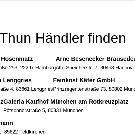
Thun Händler finden
r Hosenmatz
Arne Besenecker Brausedea
traße 253, 22297 Hamburg
Alte Speicherstr. 7, 30453 Hannove
n Lenggries
Feinkost Käfer GmbH
aße 4, 83661 Lenggries
Prinzregentenstraße 73, 80802 Mün
tz
Galeria Kaufhof München am Rotkreuzplatz
Pötschnerstraße 5, 80331 München
mann
, 85622 Feldkirchen