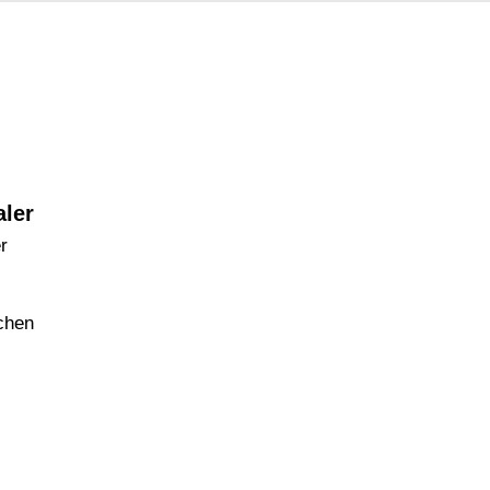
ler
r
chen