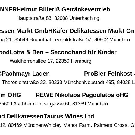
ÖNNER
Helmut Billeriß Getränkevertrieb
Hauptstraße 83, 82008 Unterhaching
tessen Markt GmbH
Käfer Delikatessen Markt G
g 21, 85649 Brunnthal
Leopoldstraße 57, 80802 München
Food
Lotta & Ben – Secondhand für Kinder
Waldherrenallee 17, 22359 Hamburg
G
Pachmayr Laden
ProBier Feinkost 
Theresienstraße 33, 80333 München
Neustadt 495, 84028 
dem OHG
REWE Nikolaos Pagoulatos oHG
 85609 Aschheim
Flößergasse 6f, 81369 München
nd Delikatessen
Taurus Wines Ltd
 12, 80469 München
Whipley Manor Farm, Palmers Cross, G