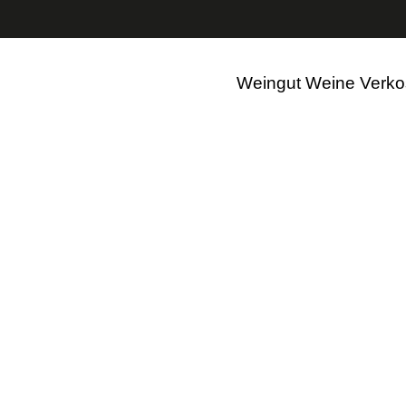
ßen, weniger zahlen: 20 % Rabatt auf Ihren Einkauf ab 12 F
itzenweine aus 
Weingut
Weine
Verko
dwesten Frankrei