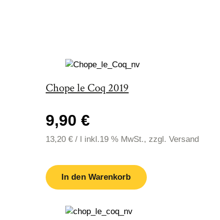
Chope le Coq 2019
9,90 €
13,20
€
/
l
inkl.19 % MwSt., zzgl. Versand
In den Warenkorb