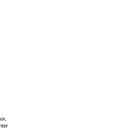
ux,
nter