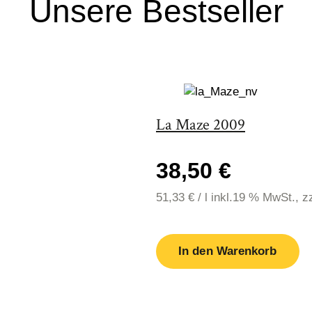
Unsere Bestseller
La Maze 2009
38,50 €
51,33
€
/
l
inkl.19 % MwSt., z
In den Warenkorb