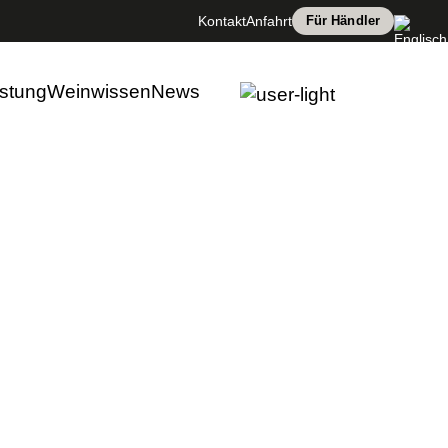
laschen!
Kontakt
Anfahrt
Für Händler
dem
stung
Weinwissen
News
chs