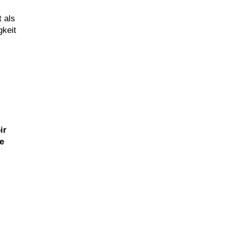
 als
gkeit
ir
e